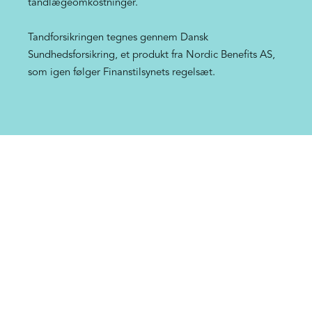
tandlægeomkostninger.
Tandforsikringen tegnes gennem Dansk
Sundhedsforsikring, et produkt fra Nordic Benefits AS,
som igen følger Finanstilsynets regelsæt.
Kontakt os
E-mail: kundeservice@danskthf.dk