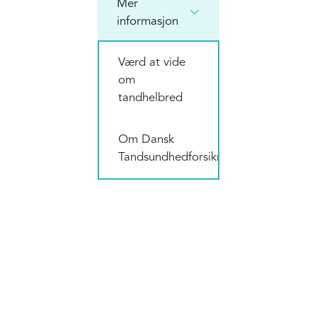
Mer

informasjon
Værd at vide
om
tandhelbred
Om Dansk
Tandsundhedforsikring