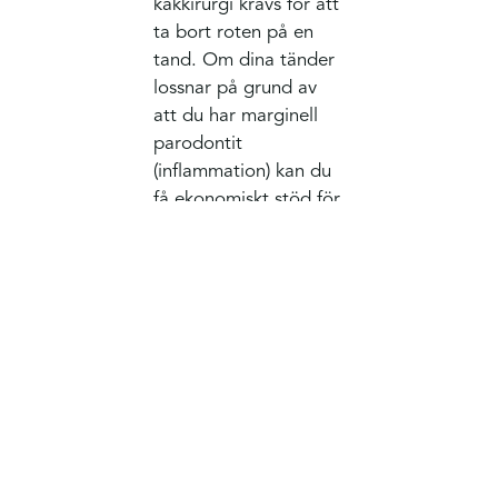
käkkirurgi krävs för att
ta bort roten på en
tand. Om dina tänder
lossnar på grund av
att du har marginell
parodontit
(inflammation) kan du
få ekonomiskt stöd för
att sätta in implantat,
protes eller liknande,
även om dålig
tandhygien är en
bidragande faktor
även här.
Karies – sjukdom
Du betalar bara en del
av kostnaderna om hål